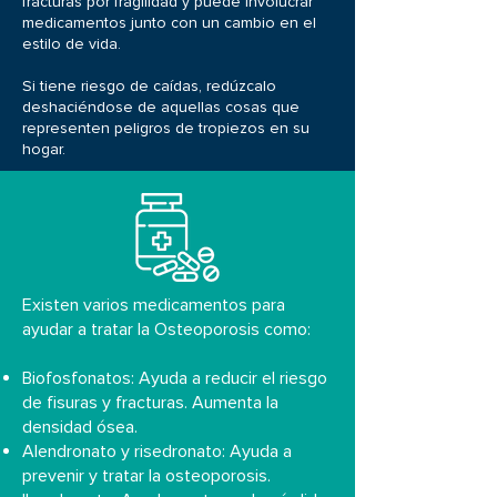
fracturas por fragilidad y puede involucrar
medicamentos junto con un cambio en el
estilo de vida.
Si tiene riesgo de caídas, redúzcalo
deshaciéndose de aquellas cosas que
representen peligros de tropiezos en su
hogar.
Existen varios medicamentos para
ayudar a tratar la Osteoporosis como:
Biofosfonatos: Ayuda a reducir el riesgo
de fisuras y fracturas. Aumenta la
densidad ósea.
Alendronato y risedronato: Ayuda a
prevenir y tratar la osteoporosis.