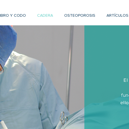
BRO Y CODO
CADERA
OSTEOPOROSIS
ARTÍCULOS
El
fun
ell