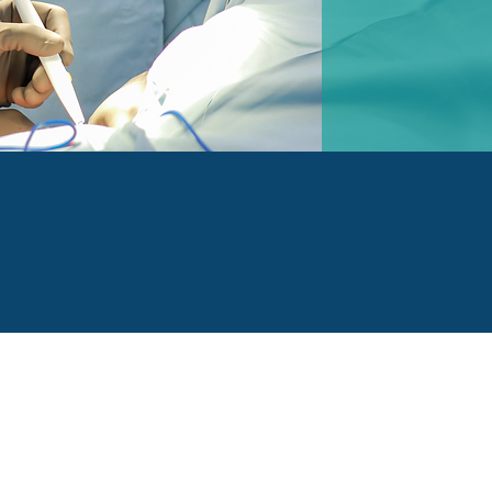
una cita de valoración con el Dr. Roberto López 
Da clic sobre estas