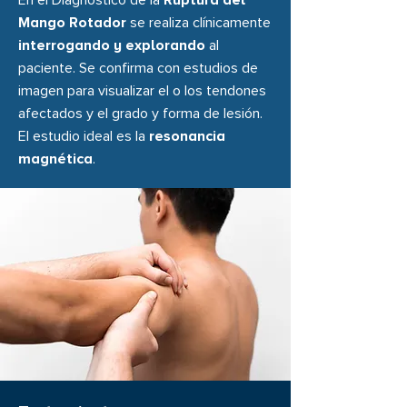
En el Diagnóstico de la
Ruptura del
Mango Rotador
se realiza clínicamente
interrogando y explorando
al
paciente. Se confirma con estudios de
imagen para visualizar el o los tendones
afectados y el grado y forma de lesión.
El estudio ideal es la
resonancia
magnética
.