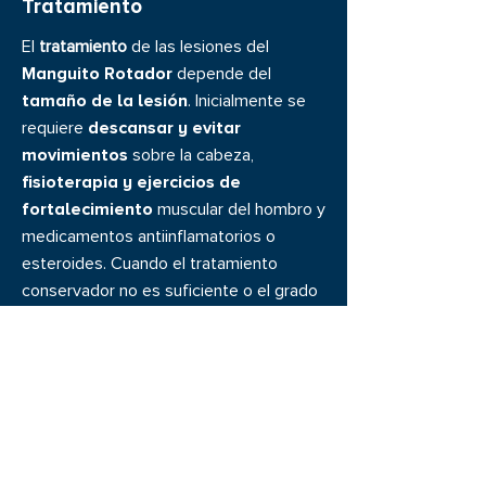
Tratamiento
El
tratamiento
de las lesiones del
Manguito Rotador
depende del
tamaño de la lesión
. Inicialmente se
requiere
descansar y evitar
movimientos
sobre la cabeza,
fisioterapia y ejercicios de
fortalecimiento
muscular del hombro y
medicamentos antiinflamatorios o
esteroides. Cuando el tratamiento
conservador no es suficiente o el grado
de lesión e incapacidad son intensos se
opta por el
tratamiento quirúrgico
,
siendo la
artroscopia
el más común
para reparar los
tendones afectados
.
Solicita una cita de valoración con el